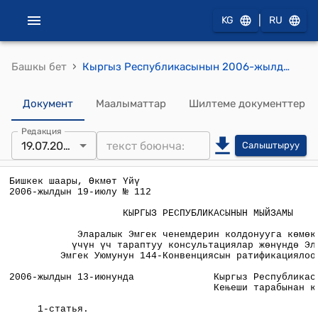
|
KG
RU
›
Башкы бет
Кыргыз Республикасынын 2006-жылдын 19-июлундагы № 112 "Эларалык Эмгек ченемдерин колдонууга көмөктөшүү үчүн үч тараптуу консультациялар жөнүндө Эларалык Эмгек Уюмунун 144-Конвенциясын ратификациялоо тууралу" мыйзамы
Документ
Маалыматтар
Шилтеме документтер
Редакция
19.07.2006
Салыштыруу