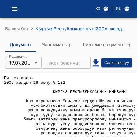
|
KG
RU
›
Башкы бет
Кыргыз Республикасынын 2006-жылдын 19-июлундагы № 122 "Көз карандысыз Мамлекеттердин Шериктештигине катышкан мамлекеттердин аймагында уюмдашкан кылмыштуулукка жана коркунучтуу кылмыштардын башка түрлөрүнө каршы күрөшүүнү координациялоо боюнча бюронун курамында баңги заттарды жана прекурсорлорду мыйзамсыз жүгүртүүгө каршы күрөшүүнү координациялоо боюнча түзүмдүк бөлүмчөнү жана Борбордук Азия регионунда анын региондук оперативдүү тобун түзүү жөнүндө көз карандысыз Мамлекеттердин Шериктештигинин мамлекет башчыларынын кеңешинин Астана шаарында 2004-жылдын 16-сентябрында кол коюлган чечимин ратификациялоо тууралу" мыйзамы
Документ
Маалыматтар
Шилтеме документтер
Редакция
19.07.2006
Салыштыруу