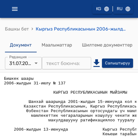
|
KG
RU
›
Башкы бет
Кыргыз Республикасынын 2006-жылдын 31-июлундагы №137 " Шанхай шаарында 2001-жылдын 15-июнунда кол коюлган Казакстан Республикасынын, Кыргыз Республикасынын жана Өзбекстан Республикасынын ортосундагы үч мамлекеттин мамлекеттик чегараларынын кошулуу чекити жөнүндө макулдашууну ратификациялоо тууралу" Мыйзамы
Документ
Маалыматтар
Шилтеме документтер
Редакция
31.07.2006
Салыштыруу