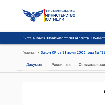
КЫРГЫЗСКАЯ РЕСПУБЛИКА
МИНИСТЕРСТВО
ЮСТИЦИИ
Быстрый поиск НПА
Государственный реестр НПА
Обрат
›
Главная
Документ
Реквизиты
Ссылающиеся