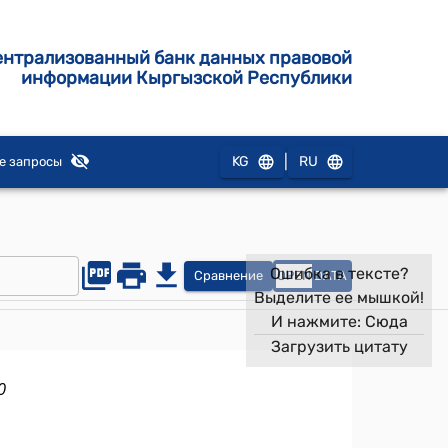
ентрализованный банк данных правовой
информации Кыргызской Республики
|
KG
RU
е запросы
Ошибка в тексте?
Сравнение
OPEN
DATA
Выделите ее мышкой!
И нажмите:
Сюда
Загрузить цитату