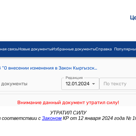
Ц
ная связь
Новые документы
Избранные документы
Справка
Популярны
Закон КР от 31 июля 2006 года № 138 "О внесении изменения в Закон Кыргызской Республики "О защите населения от туберкулеза"
Редакция
 документы
12.01.2024
Внимание данный документ утратил силу!