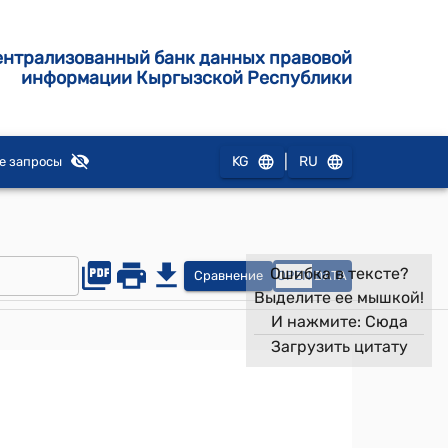
ентрализованный банк данных правовой
информации Кыргызской Республики
|
KG
RU
е запросы
Ошибка в тексте?
Сравнение
OPEN
DATA
Выделите ее мышкой!
И нажмите:
Сюда
Загрузить цитату