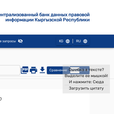
ентрализованный банк данных правовой
информации Кыргызской Республики
|
KG
RU
е запросы
Ошибка в тексте?
Сравнение
OPEN
DATA
Выделите ее мышкой!
И нажмите:
Сюда
Загрузить цитату