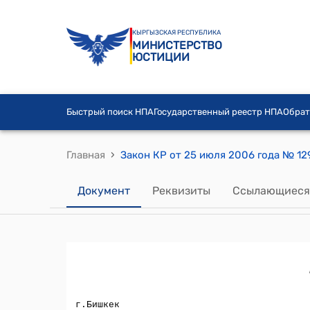
КЫРГЫЗСКАЯ РЕСПУБЛИКА
МИНИСТЕРСТВО
ЮСТИЦИИ
Быстрый поиск НПА
Государственный реестр НПА
Обрат
›
Главная
Документ
Реквизиты
Ссылающиеся