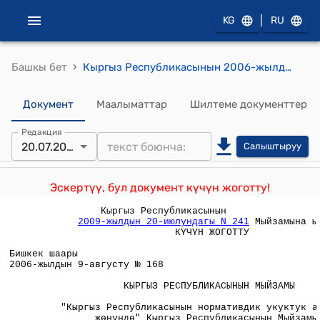
|
KG
RU
›
Башкы бет
Кыргыз Республикасынын 2006-жылдын 9-августундагы №168"Кыргыз Республикасынын нормативдик укуктук актылары жөнүндө" Кыргыз Республикасынын Мыйзамына өзгөртүүлөр жана толуктоо киргизүү тууралу" Мыйзамы
Документ
Маалыматтар
Шилтеме документтер
Редакция
20.07.2009
Салыштыруу
Эскертүү, бул документ күчүн жоготту!