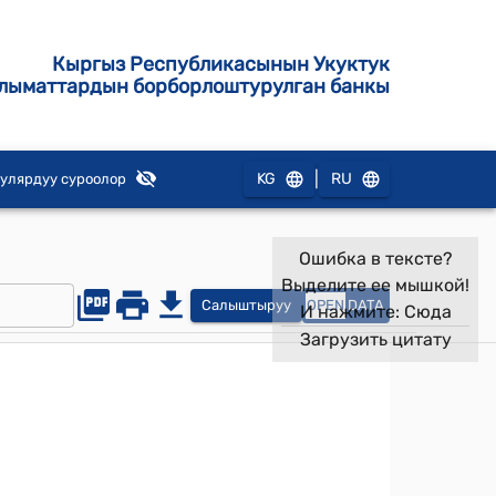
Кыргыз Республикасынын Укуктук
лыматтардын борборлоштурулган банкы
|
KG
RU
улярдуу суроолор
Ошибка в тексте?
Выделите ее мышкой!
Салыштыруу
OPEN
DATA
И нажмите:
Сюда
Загрузить цитату