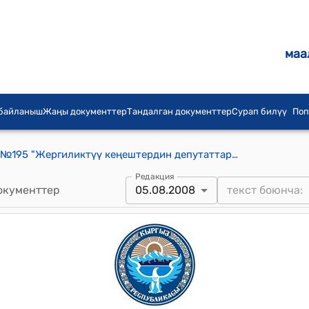
маа
 байланыш
Жаңы документтер
Тандалган документтер
Сурап билүү
Поп
КР 2008-жылдын 5-августундагы №195 "Жергиликтүү кеңештердин депутаттарынын статусу жөнүндө" Кыргыз Республикасынын Мыйзамына өзгөртүүлөр жана толуктоо киргизүү тууралуу" Мыйзамы
Редакция
окументтер
05.08.2008