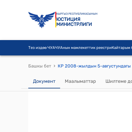
КЫРГЫЗ РЕСПУБЛИКАСЫНЫН
ЮСТИЦИЯ
МИНИСТРЛИГИ
Тез издөө ЧУА
ЧУАнын мамлекеттик реестри
Кайтарым
›
Башкы бет
Документ
Маалыматтар
Шилтеме д