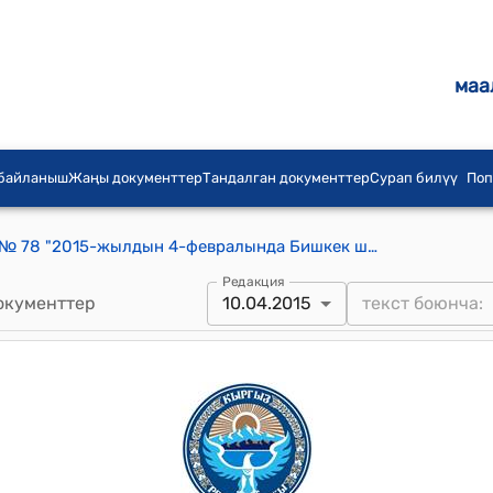
маа
 байланыш
Жаңы документтер
Тандалган документтер
Сурап билүү
Поп
КР 2015-жылдын 10-апрелиндеги № 78 "2015-жылдын 4-февралында Бишкек шаарында кол коюлган Кыргыз Республикасынын, Чыгыш Европада жана Көз карандысыз Мамлекеттердин Шериктештигине катышкан-өлкөлөрдө статистикалык дараметти өнүктүрүүнү колдоо боюнча программанын алкагында ар кыл донор уюмдар тарабынан берилүүчү Мультидонордук трасттык фонддун (№ TF 017862 грант) гранттык каражаттардын администратору катары чыгуучу Эл аралык реконструкциялоо жана өнүктүрүү банкынын жана Эл аралык өнүктүрүү ассоциациясынын ортосундагы Гранттык макулдашууну (Статистиканы өнүктүрүүнүн улуттук стратегиясын ишке ашыруу боюнча долбоор) ратификациялоо жөнүндө" Мыйзамы
Редакция
окументтер
10.04.2015