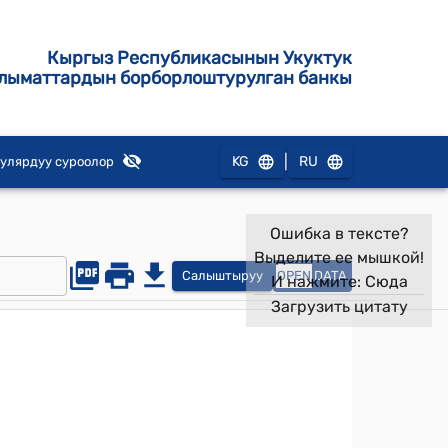
Кыргыз Республикасынын Укуктук
лыматтардын борборлоштурулган банкы
|
KG
RU
улярдуу суроолор
Ошибка в тексте?
Выделите ее мышкой!
Салыштыруу
OPEN
DATA
И нажмите:
Сюда
Загрузить цитату