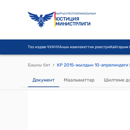
КЫРГЫЗ РЕСПУБЛИКАСЫНЫН
ЮСТИЦИЯ
МИНИСТРЛИГИ
Тез издөө ЧУА
ЧУАнын мамлекеттик реестри
Кайтарым
›
Башкы бет
Документ
Маалыматтар
Шилтеме д