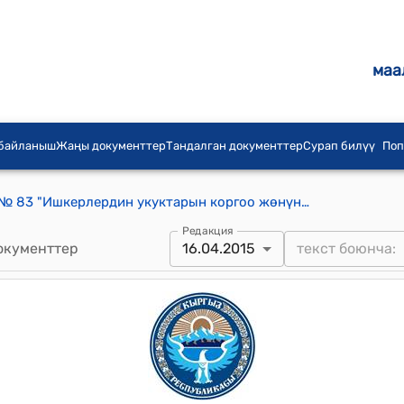
маа
 байланыш
Жаңы документтер
Тандалган документтер
Сурап билүү
Поп
КР 2015-жылдын 16-апрелиндеги № 83 "Ишкерлердин укуктарын коргоо жөнүндө" Кыргыз Республикасынын Мыйзамына өзгөртүүлөрдү жана толуктоо киргизүү тууралуу" Мыйзамы
Редакция
окументтер
16.04.2015