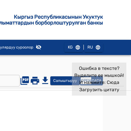
Кыргыз Республикасынын Укуктук
лыматтардын борборлоштурулган банкы
|
KG
RU
улярдуу суроолор
Ошибка в тексте?
Выделите ее мышкой!
Салыштыруу
OPEN
DATA
И нажмите:
Сюда
Загрузить цитату