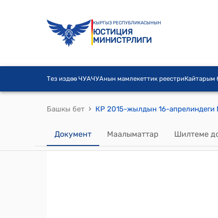
КЫРГЫЗ РЕСПУБЛИКАСЫНЫН
ЮСТИЦИЯ
МИНИСТРЛИГИ
Тез издөө ЧУА
ЧУАнын мамлекеттик реестри
Кайтарым
›
Башкы бет
Документ
Маалыматтар
Шилтеме д