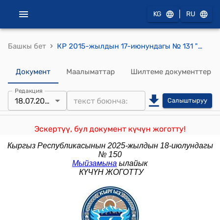
|
KG
RU
›
Башкы бет
КР 2015-жылдын 17-июнундагы № 131 "Кыргыз Республикасынын Жер кодексине толуктоо киргизүү жөнүндө" Мыйзамы
Документ
Маалыматтар
Шилтеме документтер
Редакция
18.07.2025
Салыштыруу
Эскертүү, бул документ күчүн жоготту!