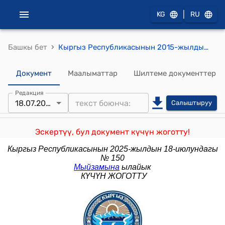
|
KG
RU
›
Башкы бет
Кыргыз Республикасынын 2015-жылдын 17-июнундагы № 134 "Кыргыз Республикасынын Жер кодексине толуктоо киргизүү жөнүндө" Мыйзамы
Документ
Маалыматтар
Шилтеме документтер
Редакция
18.07.2025
Салыштыруу
Эскертүү, бул документ күчүн жоготту!