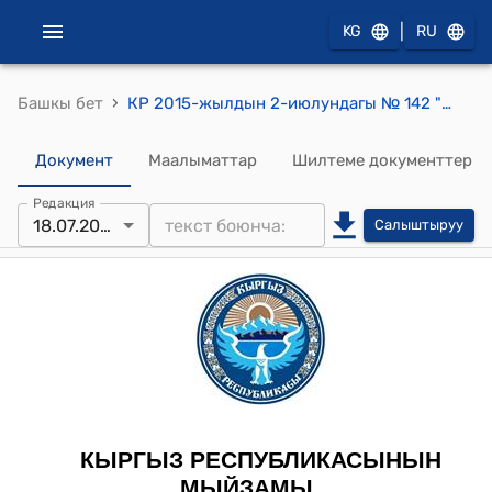
|
KG
RU
›
Башкы бет
КР 2015-жылдын 2-июлундагы № 142 "Кыргыз Республикасынын айрым мыйзам актыларына өзгөртүүлөрдү жана толуктоолорду киргизүү жөнүндө"
Документ
Маалыматтар
Шилтеме документтер
Редакция
18.07.2025
Салыштыруу