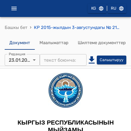
|
KG
RU
›
Башкы бет
КР 2015-жылдын 3-августундагы № 214 "Калкты иш менен камсыз кылууга көмөктөшүү жөнүндө" Мыйзамы
Документ
Маалыматтар
Шилтеме документтер
Редакция
23.01.2025
Салыштыруу