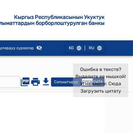
Кыргыз Республикасынын Укуктук
лыматтардын борборлоштурулган банкы
|
KG
RU
улярдуу суроолор
Ошибка в тексте?
Выделите ее мышкой!
Салыштыруу
OPEN
DATA
И нажмите:
Сюда
Загрузить цитату