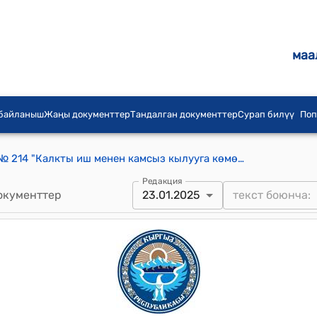
маа
 байланыш
Жаңы документтер
Тандалган документтер
Сурап билүү
Поп
КР 2015-жылдын 3-августундагы № 214 "Калкты иш менен камсыз кылууга көмөктөшүү жөнүндө" Мыйзамы
Редакция
окументтер
23.01.2025