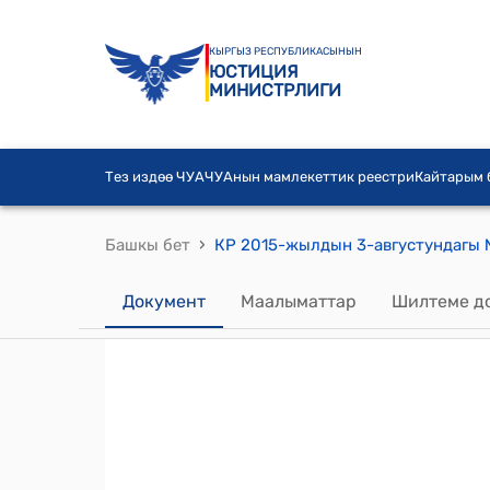
КЫРГЫЗ РЕСПУБЛИКАСЫНЫН
ЮСТИЦИЯ
МИНИСТРЛИГИ
Тез издөө ЧУА
ЧУАнын мамлекеттик реестри
Кайтарым
›
Башкы бет
Документ
Маалыматтар
Шилтеме д