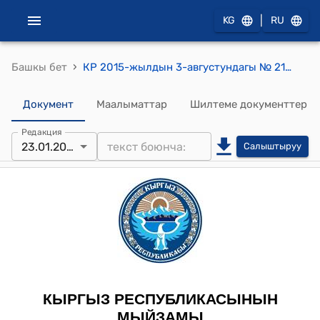
|
KG
RU
›
Башкы бет
КР 2015-жылдын 3-августундагы № 214 "Калкты иш менен камсыз кылууга көмөктөшүү жөнүндө" Мыйзамы
Документ
Маалыматтар
Шилтеме документтер
Редакция
23.01.2025
Салыштыруу