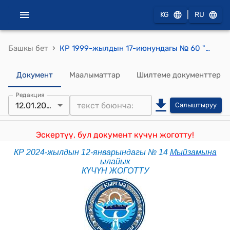
|
KG
RU
›
Башкы бет
КР 1999-жылдын 17-июнундагы № 60 "Психиатриялык жардам жана аны көрсөтүүдөгү жарандардын укуктарынын кепилдиктери жөнүндө" Мыйзамы
Документ
Маалыматтар
Шилтеме документтер
Редакция
12.01.2024
Салыштыруу
Эскертүү, бул документ күчүн жоготту!