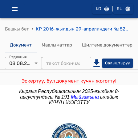
|
KG
RU
›
Башкы бет
КР 2016-жылдын 29-апрелиндеги № 52 "Жарандардын саламаттыгын сактоо маселелери боюнча Кыргыз Республикасынын айрым мыйзам актыларына өзгөртүүлөрдү киргизүү жөнүндө" Мыйзамы
Документ
Маалыматтар
Шилтеме документтер
Редакция
08.08.2025
Салыштыруу
Эскертүү, бул документ күчүн жоготту!