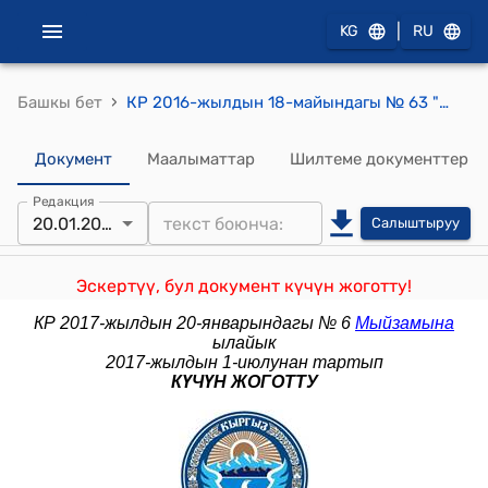
|
KG
RU
›
Башкы бет
КР 2016-жылдын 18-майындагы № 63 "Кыргыз Республикасынын Жарандык процесстик кодексине өзгөртүү киргизүү жөнүндө" Мыйзамы
Документ
Маалыматтар
Шилтеме документтер
Редакция
20.01.2017
Салыштыруу
Эскертүү, бул документ күчүн жоготту!