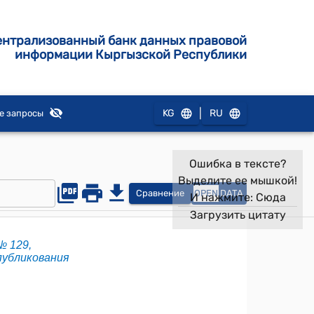
ентрализованный банк данных правовой
информации Кыргызской Республики
|
KG
RU
е запросы
Ошибка в тексте?
Выделите ее мышкой!
Сравнение
OPEN
DATA
И нажмите:
Сюда
Загрузить цитату