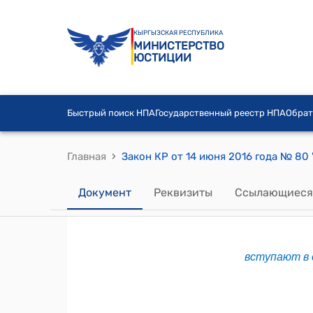
КЫРГЫЗСКАЯ РЕСПУБЛИКА
МИНИСТЕРСТВО
ЮСТИЦИИ
Быстрый поиск НПА
Государственный реестр НПА
Обрат
›
Главная
Документ
Реквизиты
Ссылающиеся