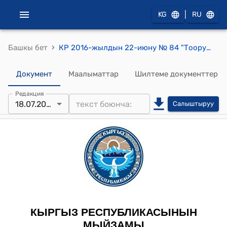
|
KG
RU
›
Башкы бет
КР 2016-жылдын 22-июну № 84 "Тооруктарды, аукциондорду өткөрүү маселелери боюнча айрым мыйзам актыларына өзгөртүүлөрдү киргизүү жөнүндө" Мыйзамы
Документ
Маалыматтар
Шилтеме документтер
Редакция
18.07.2025
Салыштыруу