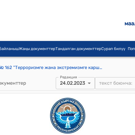
маа
 байланыш
Жаңы документтер
Тандалган документтер
Сурап билүү
Поп
КР 2016-жылдын 2-августундагы № 162 "Терроризмге жана экстремизмге каршы аракеттенүү чөйрөсүндөгү Кыргыз Республикасынын айрым мыйзам актыларына өзгөртүүлөрдү киргизүү жөнүндө" Мыйзамы
Редакция
окументтер
24.02.2023