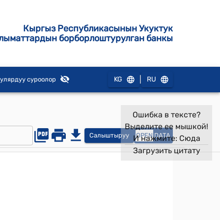
Кыргыз Республикасынын Укуктук
лыматтардын борборлоштурулган банкы
|
KG
RU
улярдуу суроолор
Ошибка в тексте?
Выделите ее мышкой!
Салыштыруу
OPEN
DATA
И нажмите:
Сюда
Загрузить цитату