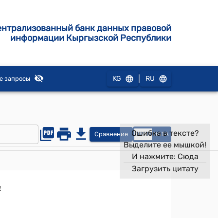
ентрализованный банк данных правовой
информации Кыргызской Республики
|
KG
RU
е запросы
Ошибка в тексте?
Сравнение
OPEN
DATA
Выделите ее мышкой!
И нажмите:
Сюда
Загрузить цитату