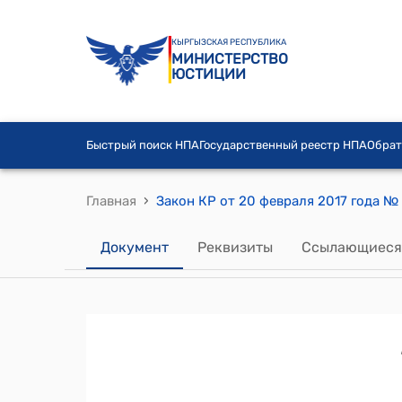
КЫРГЫЗСКАЯ РЕСПУБЛИКА
МИНИСТЕРСТВО
ЮСТИЦИИ
Быстрый поиск НПА
Государственный реестр НПА
Обрат
›
Главная
Документ
Реквизиты
Ссылающиеся