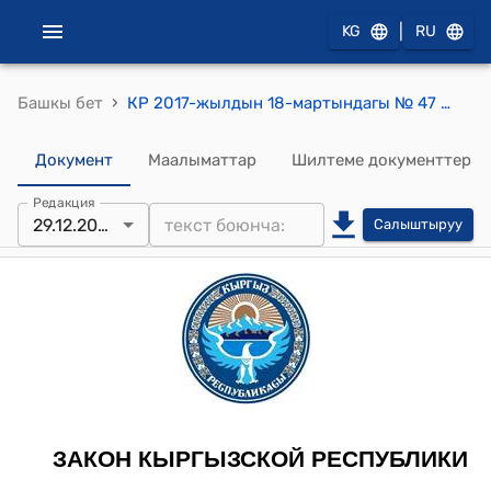
|
KG
RU
›
Башкы бет
КР 2017-жылдын 18-мартындагы № 47 "Административдик иштин негиздери жана административдик жол-жоболор жөнүндө" Кыргыз Республикасынын Мыйзамынын кабыл алынганына байланыштуу айрым мыйзам актыларына өзгөртүүлөрдү киргизүү тууралуу" Мыйзамы
Документ
Маалыматтар
Шилтеме документтер
Редакция
29.12.2023
Салыштыруу