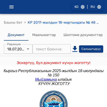
|
KG
RU
›
Башкы бет
КР 2017-жылдын 18-мартындагы № 48 "Кыргыз Республикасынын Жер кодексине өзгөртүү киргизүү жөнүндө" Мыйзамы
Документ
Маалыматтар
Шилтеме документтер
Редакция
18.07.2025
Салыштыруу
Эскертүү, бул документ күчүн жоготту!