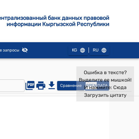
ентрализованный банк данных правовой
информации Кыргызской Республики
|
KG
RU
е запросы
Ошибка в тексте?
Выделите ее мышкой!
Сравнение
OPEN
DATA
И нажмите:
Сюда
Загрузить цитату