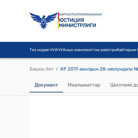
КЫРГЫЗ РЕСПУБЛИКАСЫНЫН
ЮСТИЦИЯ
МИНИСТРЛИГИ
Тез издөө ЧУА
ЧУАнын мамлекеттик реестри
Кайтарым
›
Башкы бет
Документ
Маалыматтар
Шилтеме д