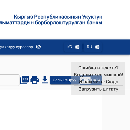
Кыргыз Республикасынын Укуктук
лыматтардын борборлоштурулган банкы
|
KG
RU
улярдуу суроолор
Ошибка в тексте?
Выделите ее мышкой!
Салыштыруу
OPEN
DATA
И нажмите:
Сюда
Загрузить цитату