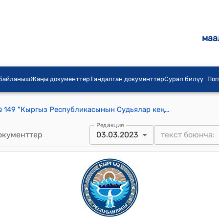
маа
 байланыш
Жаңы документтер
Тандалган документтер
Сурап билүү
Поп
КР 2017-жылдын 28-июлундагы № 149 "Кыргыз Республикасынын Судьялар кеңешине караштуу Тартип комиссиясы жөнүндө" Кыргыз Республикасынын Мыйзамынын кабыл алынгандыгына байланыштуу Кыргыз Республикасынын айрым мыйзам актыларына өзгөртүүлөрдү киргизүү жөнүндө" Мыйзамы
Редакция
окументтер
03.03.2023