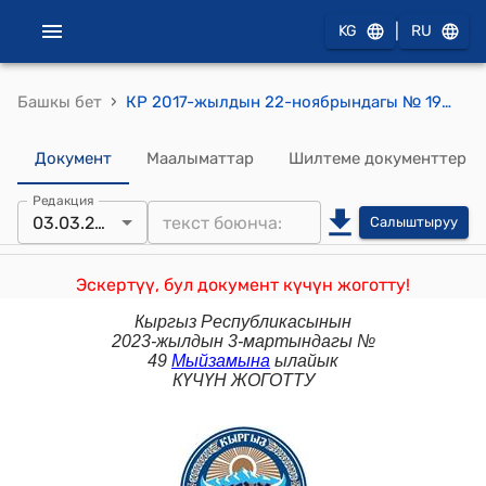
|
KG
RU
›
Башкы бет
КР 2017-жылдын 22-ноябрындагы № 191 "Кыргыз Республикасынын айрым мыйзам актыларына (Кыргыз Республикасынын Кылмыш-жаза кодексине, Кыргыз Республикасынын Жазык-процесстик кодексине) өзгөртүүлөрдү киргизүү жөнүндө" Мыйзамы
Документ
Маалыматтар
Шилтеме документтер
Редакция
03.03.2023
Салыштыруу
Эскертүү, бул документ күчүн жоготту!