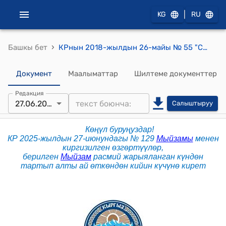
|
KG
RU
›
Башкы бет
КРнын 2018-жылдын 26-майы № 55 "Салыктык эмес кирешелер, ички аудит маселелери боюнча айрым мыйзам актыларына өзгөртүүлөрдү киргизүү жана Кыргыз Республикасынын айрым мыйзам актыларын күчүн жоготту деп таануу жөнүндө" Мыйзамы
Документ
Маалыматтар
Шилтеме документтер
Редакция
27.06.2025
Салыштыруу