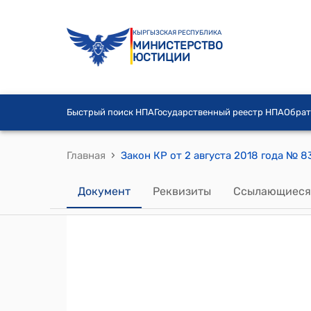
КЫРГЫЗСКАЯ РЕСПУБЛИКА
МИНИСТЕРСТВО
ЮСТИЦИИ
Быстрый поиск НПА
Государственный реестр НПА
Обрат
›
Главная
Документ
Реквизиты
Ссылающиеся