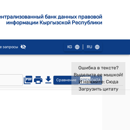
ентрализованный банк данных правовой
информации Кыргызской Республики
|
KG
RU
е запросы
Ошибка в тексте?
Выделите ее мышкой!
Сравнение
OPEN
DATA
И нажмите:
Сюда
Загрузить цитату