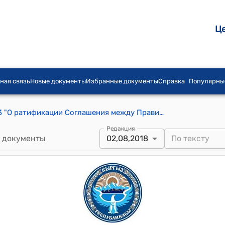
Ц
ная связь
Новые документы
Избранные документы
Справка
Популярны
Закон КР от 2 августа 2018 года № 83 "О ратификации Соглашения между Правительством Кыргызской Республики и Правительством Республики Казахстан о режиме кыргызско-казахстанской государственной границы, подписанного 25 декабря 2017 года в городе Астана"
Редакция
 документы
02,08,2018