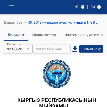
|
KG
RU
›
Башкы бет
КР 2018-жылдын 6-августундагы N 88 "Террористтик ишти финансылоого жана кылмыштуу кирешелерди легалдаштырууга (адалдоого) каршы аракеттенүү маселелери боюнча айрым мыйзам актыларына өзгөртүүлөрдү киргизүү жөнүндө" МЫЙЗАМЫ
Документ
Маалыматтар
Шилтеме документтер
Редакция
12.08.2025
Салыштыруу