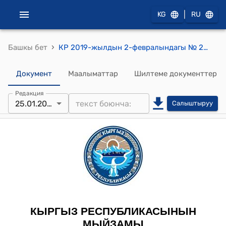
|
KG
RU
›
Башкы бет
КР 2019-жылдын 2-февралындагы № 22 "Үрөнчүлүктөгү мамлекеттик дотация жөнүндө" мыйзамы
Документ
Маалыматтар
Шилтеме документтер
Редакция
25.01.2023
Салыштыруу