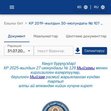
|
KG
RU
›
Башкы бет
КР 2019-жылдын 30-июлундагы № 107 "Жерди пайдалануу маселелери боюнча айрым мыйзам актыларына өзгөртүүлөрдү киргизүү жөнүндө" Мыйзамы
Документ
Маалыматтар
Шилтеме документтер
Редакция
31.07.2026
Салыштыруу