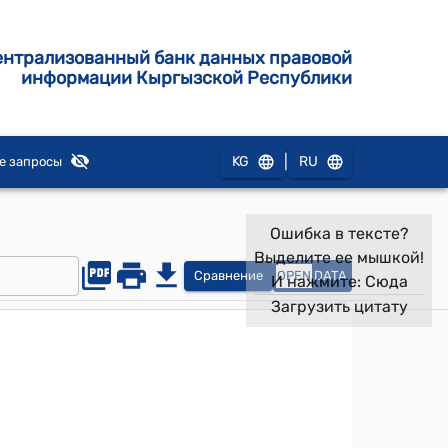
ентрализованный банк данных правовой
информации Кыргызской Республики
|
KG
RU
е запросы
Ошибка в тексте?
Выделите ее мышкой!
Сравнение
OPEN
DATA
И нажмите:
Сюда
Загрузить цитату