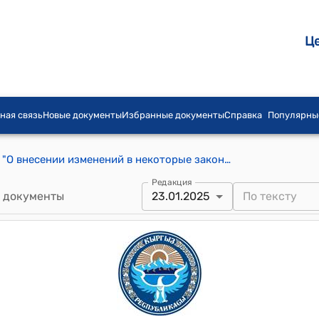
Ц
ная связь
Новые документы
Избранные документы
Справка
Популярны
Закон КР 31 декабря 2019 года № 150 "О внесении изменений в некоторые законодательные акты Кыргызской Республики (в Трудовой кодекс Кыргызской Республики, законы Кыргызской Республики "О лицензионно-разрешительной системе в Кыргызской Республике", "О банкротстве (несостоятельности)")"
Редакция
 документы
23.01.2025