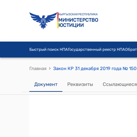
КЫРГЫЗСКАЯ РЕСПУБЛИКА
МИНИСТЕРСТВО
ЮСТИЦИИ
Быстрый поиск НПА
Государственный реестр НПА
Обрат
›
Главная
Документ
Реквизиты
Ссылающиеся