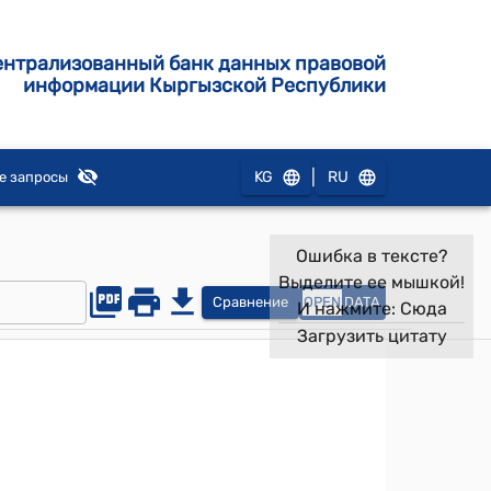
ентрализованный банк данных правовой
информации Кыргызской Республики
|
KG
RU
е запросы
Ошибка в тексте?
Выделите ее мышкой!
Сравнение
OPEN
DATA
И нажмите:
Сюда
Загрузить цитату