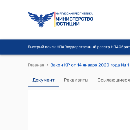
КЫРГЫЗСКАЯ РЕСПУБЛИКА
МИНИСТЕРСТВО
ЮСТИЦИИ
Быстрый поиск НПА
Государственный реестр НПА
Обрат
›
Главная
Документ
Реквизиты
Ссылающиеся