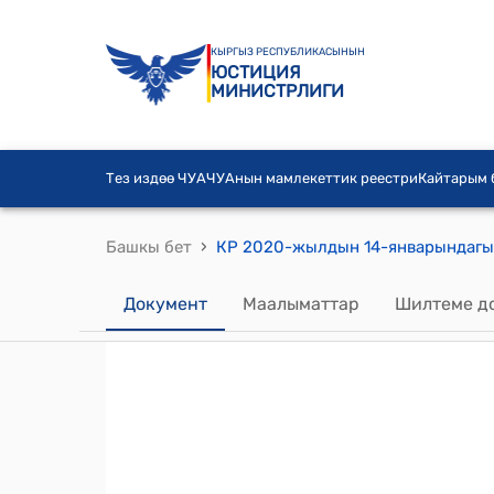
КЫРГЫЗ РЕСПУБЛИКАСЫНЫН
ЮСТИЦИЯ
МИНИСТРЛИГИ
Тез издөө ЧУА
ЧУАнын мамлекеттик реестри
Кайтарым
›
Башкы бет
Документ
Маалыматтар
Шилтеме д