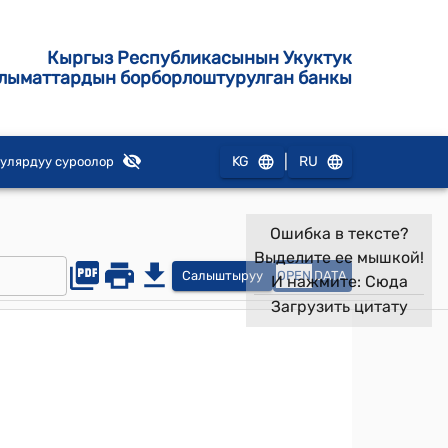
Кыргыз Республикасынын Укуктук
лыматтардын борборлоштурулган банкы
|
KG
RU
улярдуу суроолор
Ошибка в тексте?
Выделите ее мышкой!
Салыштыруу
OPEN
DATA
И нажмите:
Сюда
Загрузить цитату