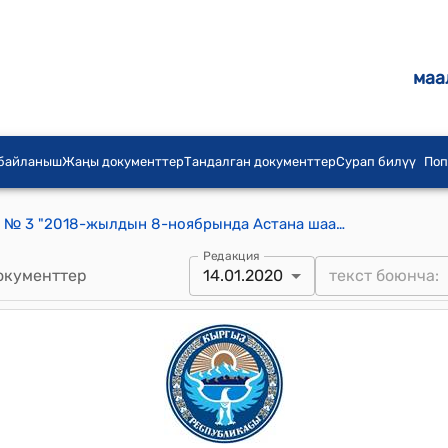
маа
 байланыш
Жаңы документтер
Тандалган документтер
Сурап билүү
Поп
КР 2020-жылдын 14-январындагы № 3 "2018-жылдын 8-ноябрында Астана шаарында кол коюлган 2002-жылдын 7-октябрындагы Жамааттык коопсуздук жөнүндө келишим уюмунун Уставына өзгөртүүлөрдү киргизүү тууралуу Үчүнчү протоколду ратификациялоо жөнүндө" Мыйзамы
Редакция
окументтер
14.01.2020