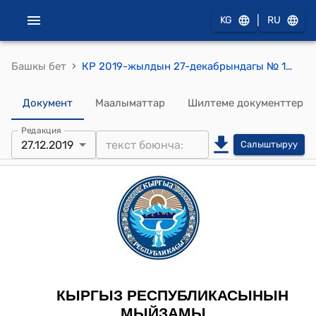
|
KG
RU
›
Башкы бет
КР 2019-жылдын 27-декабрындагы № 149 "Кыргыз Республикасынын Социалдык фондунун 2018-жыл үчүн бюджетинин аткарылышы жөнүндө отчетун бекитүү тууралуу" Мыйзамы
Документ
Маалыматтар
Шилтеме документтер
Редакция
27.12.2019
Салыштыруу