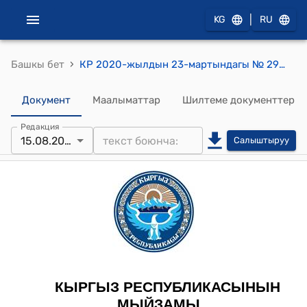
|
KG
RU
›
Башкы бет
КР 2020-жылдын 23-мартындагы № 29 "Салыктык эмес кирешелерди алуу чөйрөсүндөгү айрым мыйзам актыларына өзгөртүүлөрдү киргизүү жана "Кыргыз ССРнин партиялык жетекчилеринин айрым категорияларына мамлекеттик кепилдиктер жөнүндө" Кыргыз Республикасынын Мыйзамын күчүн жоготту деп таануу тууралуу"Мыйзамы
Документ
Маалыматтар
Шилтеме документтер
Редакция
15.08.2023
Салыштыруу