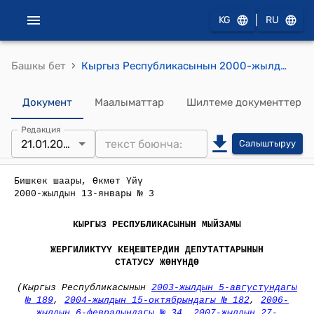
|
KG
RU
›
Башкы бет
Кыргыз Республикасынын 2000-жылдын 13-январы № 3 "Жергиликтүү кеңештердин депутаттарынын статусу жөнүндө" Мыйзамы
Документ
Маалыматтар
Шилтеме документтер
Редакция
21.01.2025
Салыштыруу