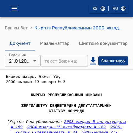
|
KG
RU
›
Башкы бет
Кыргыз Республикасынын 2000-жылдын 13-январы № 3 "Жергиликтүү кеңештердин депутаттарынын статусу жөнүндө" Мыйзамы
Документ
Маалыматтар
Шилтеме документтер
Редакция
21.01.2025
Салыштыруу