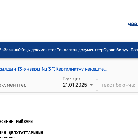
маа
 байланыш
Жаңы документтер
Тандалган документтер
Сурап билүү
Поп
Кыргыз Республикасынын 2000-жылдын 13-январы № 3 "Жергиликтүү кеңештердин депутаттарынын статусу жөнүндө" Мыйзамы
Редакция
окументтер
21.01.2025