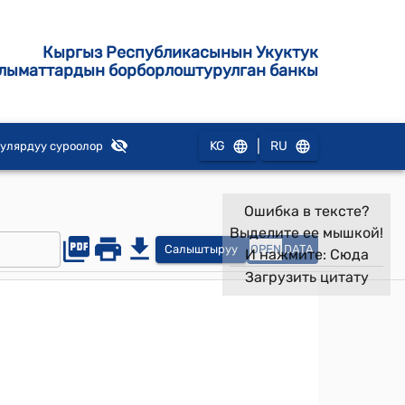
Кыргыз Республикасынын Укуктук
лыматтардын борборлоштурулган банкы
|
KG
RU
улярдуу суроолор
Ошибка в тексте?
Выделите ее мышкой!
Салыштыруу
OPEN
DATA
И нажмите:
Сюда
Загрузить цитату