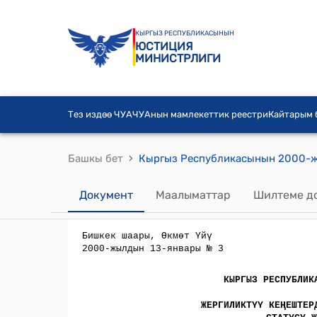
КЫРГЫЗ РЕСПУБЛИКАСЫНЫН
ЮСТИЦИЯ
МИНИСТРЛИГИ
Тез издөө ЧУА
ЧУАнын мамлекеттик реестри
Кайтарым
›
Башкы бет
Документ
Маалыматтар
Шилтеме д