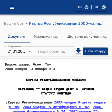
|
KG
RU
›
Башкы бет
Кыргыз Республикасынын 2000-жылдын 13-январы № 3 "Жергиликтүү кеңештердин депутаттарынын статусу жөнүндө" Мыйзамы
Документ
Маалыматтар
Шилтеме документтер
Редакция
21.01.2025
Салыштыруу