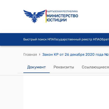
КЫРГЫЗСКАЯ РЕСПУБЛИКА
МИНИСТЕРСТВО
ЮСТИЦИИ
Быстрый поиск НПА
Государственный реестр НПА
Обрат
›
Главная
Документ
Реквизиты
Ссылающиеся