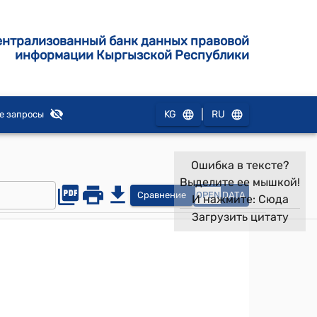
ентрализованный банк данных правовой
информации Кыргызской Республики
|
KG
RU
е запросы
Ошибка в тексте?
Выделите ее мышкой!
Сравнение
OPEN
DATA
И нажмите:
Сюда
Загрузить цитату