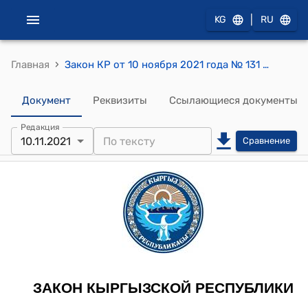
|
KG
RU
›
Главная
Закон КР от 10 ноября 2021 года № 131 "О ратификации Соглашения о финансовых правилах Тюркской Академии, подписанного 2 сентября 2018 года в городе Бишкек, и Протокола о шкале обязательных взносов государств-членов в бюджет Тюркской Академии, подписанного 28 ноября 2020 года в городе Стамбул"
Документ
Реквизиты
Ссылающиеся документы
Редакция
10.11.2021
Сравнение