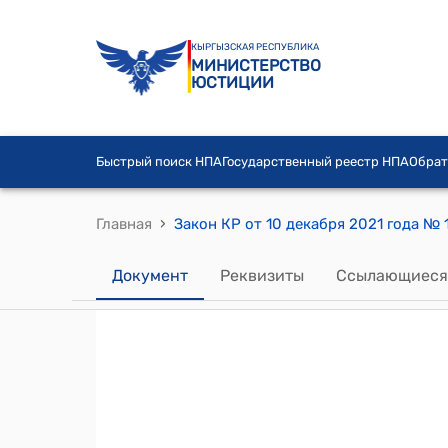
КЫРГЫЗСКАЯ РЕСПУБЛИКА
МИНИСТЕРСТВО
ЮСТИЦИИ
Быстрый поиск НПА
Государственный реестр НПА
Обрат
›
Главная
Документ
Реквизиты
Ссылающиеся