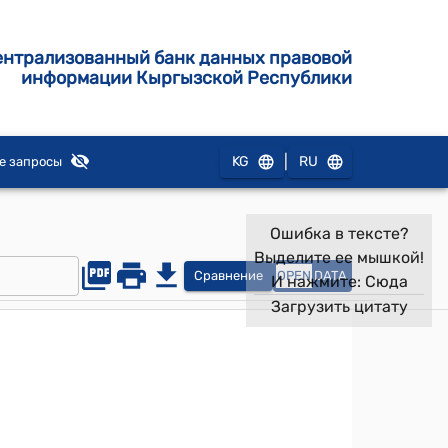
ентрализованный банк данных правовой
информации Кыргызской Республики
|
KG
RU
е запросы
Ошибка в тексте?
Выделите ее мышкой!
Сравнение
OPEN
DATA
И нажмите:
Сюда
Загрузить цитату