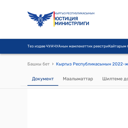
КЫРГЫЗ РЕСПУБЛИКАСЫНЫН
ЮСТИЦИЯ
МИНИСТРЛИГИ
Тез издөө ЧУА
ЧУАнын мамлекеттик реестри
Кайтарым
›
Башкы бет
Документ
Маалыматтар
Шилтеме д