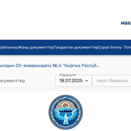
маа
 байланыш
Жаңы документтер
Тандалган документтер
Сурап билүү
Поп
Кыргыз Республикасынын 2022-жылдын 20-январындагы № 6 "Кыргыз Республикасынын айрым мыйзам актыларына (Кыргыз Республикасынын Жер кодексине, Кыргыз Республикасынын Токой кодексине, "Жер участокторун которуу (трансформациялоо) жөнүндө" Кыргыз Республикасынын Мыйзамына) өзгөртүүлөрдү киргизүү тууралуу" Мыйзамы
Редакция
окументтер
18.07.2025