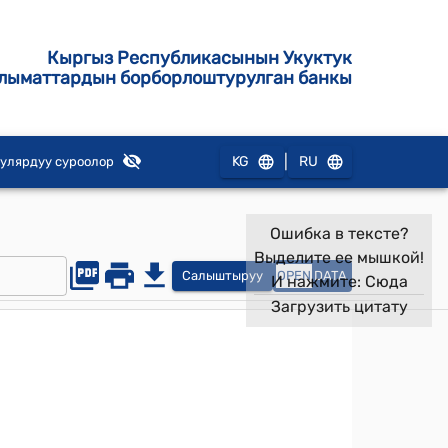
Кыргыз Республикасынын Укуктук
лыматтардын борборлоштурулган банкы
|
KG
RU
улярдуу суроолор
Ошибка в тексте?
Выделите ее мышкой!
Салыштыруу
OPEN
DATA
И нажмите:
Сюда
Загрузить цитату