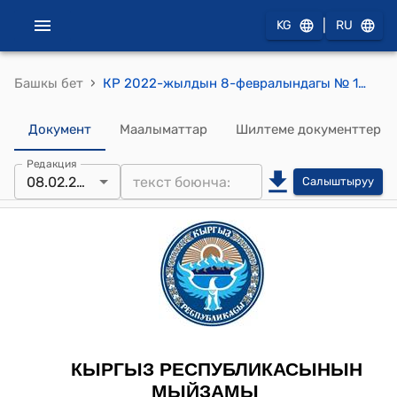
|
KG
RU
›
Башкы бет
КР 2022-жылдын 8-февралындагы № 14 "Кыргыз Республикасындагы кол өнөрчүлүк иш жөнүндө" Мыйзамы
Документ
Маалыматтар
Шилтеме документтер
Редакция
08.02.2022
Салыштыруу