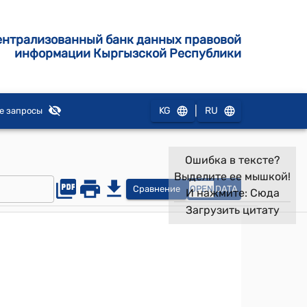
ентрализованный банк данных правовой
информации Кыргызской Республики
|
KG
RU
е запросы
Ошибка в тексте?
Выделите ее мышкой!
Сравнение
OPEN
DATA
И нажмите:
Сюда
Загрузить цитату