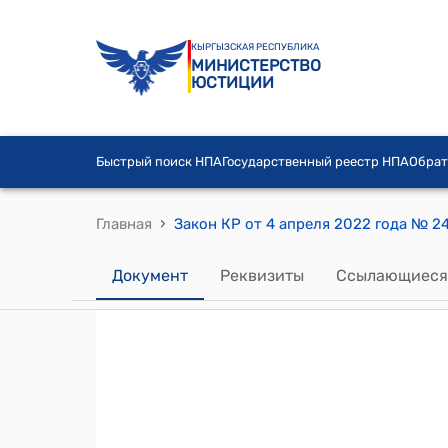
КЫРГЫЗСКАЯ РЕСПУБЛИКА
МИНИСТЕРСТВО
ЮСТИЦИИ
Быстрый поиск НПА
Государственный реестр НПА
Обрат
›
Главная
Документ
Реквизиты
Ссылающиеся