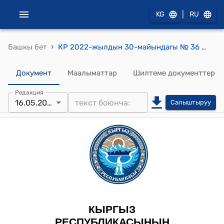
|
KG
RU
›
Башкы бет
КР 2022-жылдын 30-майындагы № 36 "Жол фонду жөнүндө" Мыйзамы
Документ
Маалыматтар
Шилтеме документтер
Редакция
16.05.2026
Салыштыруу