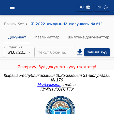
|
KG
RU
›
Башкы бет
КР 2022-жылдын 12-июлундагы № 61 "Жеке мүнөздөгү маалымат жөнүндө" Кыргыз Республикасынын Мыйзамына өзгөртүүлөрдү киргизүү тууралуу" Мыйзамы
Документ
Маалыматтар
Шилтеме документтер
Редакция
31.07.2025
Салыштыруу
Эскертүү, бул документ күчүн жоготту!